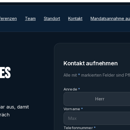
ferenzen
Team
Standort
Kontakt
Mandatsannahme aut
Kontakt aufnehmen
es
Alle mit
*
markierten Felder sind Pfl
Anrede
*
Herr
lar aus, damit
Vorname
*
präch
Telefonnummer
*