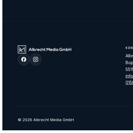
KON
Alb
Bop
551
inf
015
©
2026
Albrecht Media GmbH