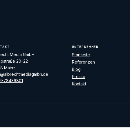
TAKT
UNTERNEHMEN
recht Media GmbH
Startseite
pstraße 20–22
Referenzen
18 Mainz
Blog
o@albrechtmediagmbh.de
Presse
6-78436801
Kontakt